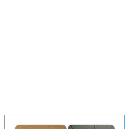
do it by giving 2.5% of the company's
profits, we distribute to others who
need attention to be able to live
more properly"
The company's 25% stake belongs to
the foundation that we founded