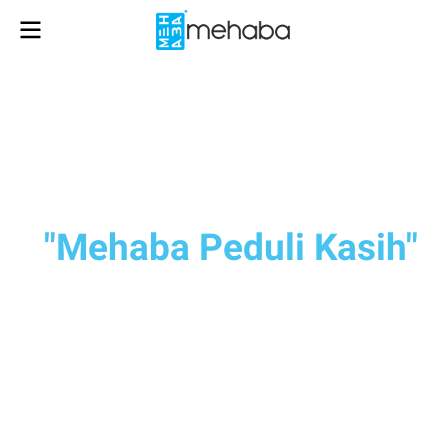
"Mehaba Peduli Kasih"
PT. Mehaba Teknologi Indonesia
always cares
to the orphans.
Based on the commitment that we
always