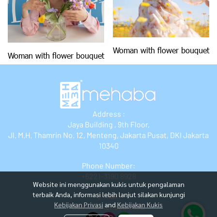
Woman with flower bouquet
Woman with flower bouquet
Address :
Jaya Building , 9th Floor,
Jl. M.H. Thamrin No. 12, Menteng, Jakarta Pusat, DKI Jakarta
10340
Phone Number:
+6221-3190 8928
Website ini menggunakan kukis untuk pengalaman
terbaik Anda, informasi lebih lanjut silakan kunjungi
e-mail:
Kebijakan Privasi
and
Kebijakan Kukis
admin@mehaba.co.id